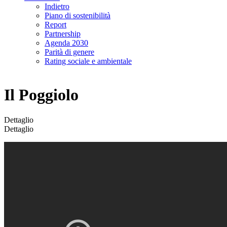
Indietro
Piano di sostenibilità
Report
Partnership
Agenda 2030
Parità di genere
Rating sociale e ambientale
Il Poggiolo
Dettaglio
Dettaglio