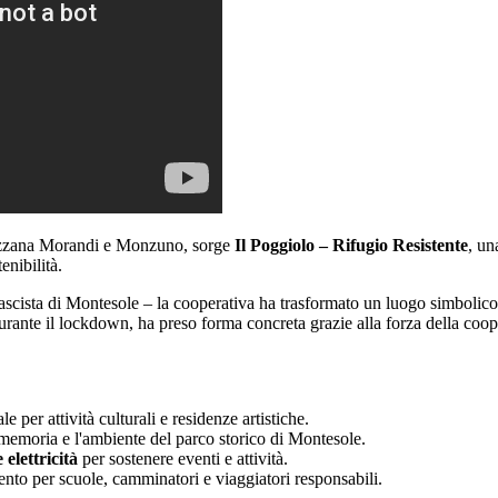
rizzana Morandi e Monzuno, sorge
Il Poggiolo – Rifugio Resistente
, un
enibilità.
zifascista di Montesole – la cooperativa ha trasformato un luogo simbolic
lì durante il lockdown, ha preso forma concreta grazie alla forza della c
le per attività culturali e residenze artistiche.
memoria e l'ambiente del parco storico di Montesole.
 elettricità
per sostenere eventi e attività.
imento per scuole, camminatori e viaggiatori responsabili.