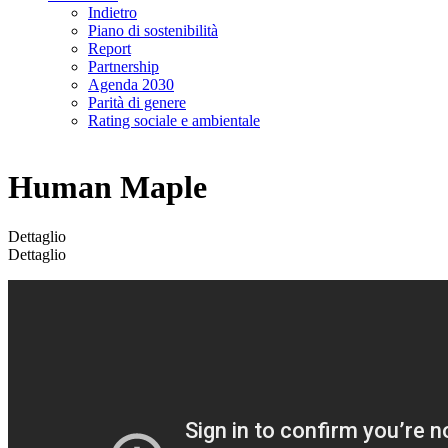
Indietro
Piano di sostenibilità
Report
Partnership
Agenda 2030
Parità di genere
Rating sociale e ambientale
Human Maple
Dettaglio
Dettaglio