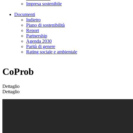
Impresa sostenibile
Documenti
Indietro
Piano di sostenibilità
Report
Partnership
Agenda 2030
Parità di genere
Rating sociale e ambientale
CoProb
Dettaglio
Dettaglio