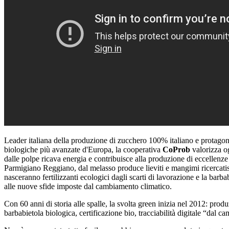
Leader italiana della produzione di zucchero 100% italiano e protagonis
biologiche più avanzate d'Europa, la cooperativa
CoProb
valorizza og
dalle polpe ricava energia e contribuisce alla produzione di eccellenz
Parmigiano Reggiano, dal melasso produce lieviti e mangimi ricercatis
nasceranno fertilizzanti ecologici dagli scarti di lavorazione e la barba
alle nuove sfide imposte dal cambiamento climatico.
Con 60 anni di storia alle spalle, la svolta green inizia nel 2012: produz
barbabietola biologica, certificazione bio, tracciabilità digitale “dal ca