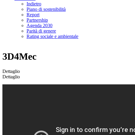
Indietro
Piano di sostenibilità
Report
Partnership
Agenda 2030
Parità di genere
Rating sociale e ambientale
3D4Mec
Dettaglio
Dettaglio