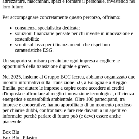
attrezzature, macchinari, spazi e formare il personale, investendo nel
loro futuro.
Per accompagnare concretamente questo percorso, offriamo:
consulenza specialistica dedicata;
soluzioni finanziarie pensate per chi investe in innovazione e
sostenibilità;
sconti sul tasso per i finanziamenti che rispettano
caratteristiche ESG.
Un supporto su misura per aiutare ogni impresa a cogliere le
opportunità della transizione digitale e green.
Nel 2025, insieme al Gruppo BCC Iccrea, abbiamo organizzato due
incontri informativi sulla Transizione 5.0, a Bologna e a Reggio
Emilia, per aiutare le imprese a capire come accedere ai crediti
d'imposta e affrontare al meglio innovazione tecnologica, efficienza
energetica e sostenibilità ambientale. Oltre 100 partecipanti, tra
imprese e cooperative, hanno approfittato di un momento prezioso
per chiarire dubbi, confrontarsi e fare rete davanti a un aperitivo
informale: perché parlare di futuro può (e deve) essere anche
piacevole!
Box Blu
Box Blu | Pilastro