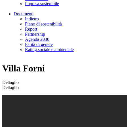
Impresa sostenibile
Documenti
Indietro
Piano di sostenibilità
Report
Partnership
Agenda 2030
Parità di genere
Rating sociale e ambientale
Villa Forni
Dettaglio
Dettaglio