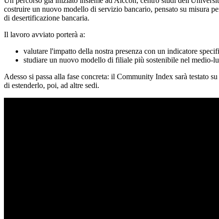
Un percorso già iniziato insieme ad Aiccon, centro studi dell'Universit
costruire un nuovo modello di servizio bancario, pensato su misura per 
di desertificazione bancaria.
Il lavoro avviato porterà a:
valutare l'impatto della nostra presenza con un indicatore spec
studiare un nuovo modello di filiale più sostenibile nel medio-l
Adesso si passa alla fase concreta: il Community Index sarà testato su tr
di estenderlo, poi, ad altre sedi.