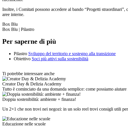
Inoltre, i Comitati possono accedere al bando “Progetti straordinari”, c
aree interne.
Box Blu
Box Blu | Pilastro
Per saperne di più
Pilastro
Sviluppo del territorio e sostegno alla transizione
Obiettivo
Soci più attivi sulla sostenibilità
Ti potrebbe interessare anche
Creator Day & Delizia Academy
Tutto è cominciato da una domanda semplice: come possiamo aiutare i 
Doppia sostenibilità: ambiente + finanza!
Un 2×1 che non trovi nei negozi: in un solo reel trovi consigli utili pe
Educazione nelle scuole