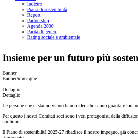
Indietro
Piano di sostenibilità
Report
Partnership
Agenda 2030
Parità di genere
Rating sociale e ambientale
Insieme per un futuro più sosten
Banner
Banner/immagine
Dettaglio
Dettaglio
Le persone che ci stanno vicino hanno idee che sanno guardare lonta
Per questo i nostri Comitati soci sono i veri protagonisti della diffusion
continuo.
Il Piano di sostenibilità 2025-27 ribadisce il nostro impegno, già concre
riferimento.