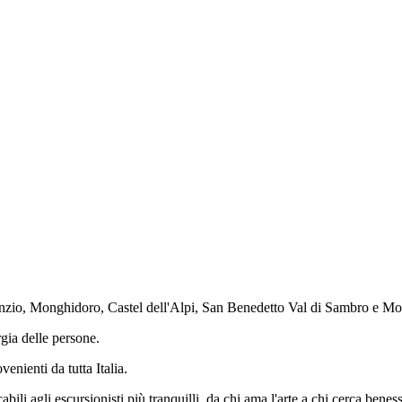
erenzio, Monghidoro, Castel dell'Alpi, San Benedetto Val di Sambro e Mo
rgia delle persone.
venienti da tutta Italia.
li agli escursionisti più tranquilli, da chi ama l'arte a chi cerca beness