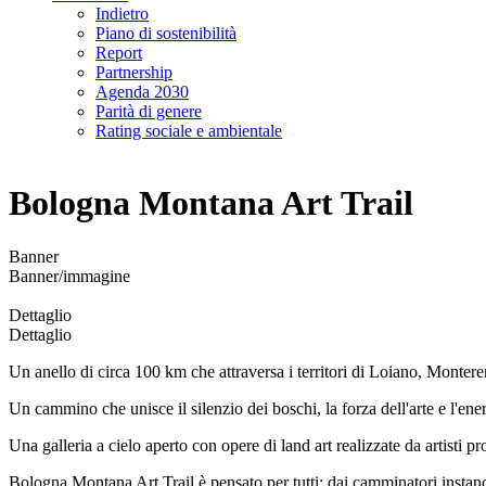
Indietro
Piano di sostenibilità
Report
Partnership
Agenda 2030
Parità di genere
Rating sociale e ambientale
Bologna Montana Art Trail
Banner
Banner/immagine
Dettaglio
Dettaglio
Un anello di circa 100 km che attraversa i territori di Loiano, Mont
Un cammino che unisce il silenzio dei boschi, la forza dell'arte e l'ene
Una galleria a cielo aperto con opere di land art realizzate da artisti pro
Bologna Montana Art Trail è pensato per tutti: dai camminatori instancabi