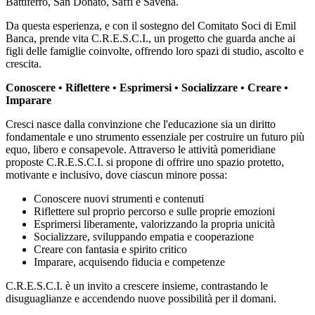
Battiferro, San Donato, Saffi e Savena.
Da questa esperienza, e con il sostegno del Comitato Soci di Emil
Banca, prende vita C.R.E.S.C.I., un progetto che guarda anche ai
figli delle famiglie coinvolte, offrendo loro spazi di studio, ascolto e
crescita.
Conoscere • Riflettere • Esprimersi • Socializzare • Creare •
Imparare
Cresci nasce dalla convinzione che l'educazione sia un diritto
fondamentale e uno strumento essenziale per costruire un futuro più
equo, libero e consapevole. Attraverso le attività pomeridiane
proposte C.R.E.S.C.I. si propone di offrire uno spazio protetto,
motivante e inclusivo, dove ciascun minore possa:
Conoscere nuovi strumenti e contenuti
Riflettere sul proprio percorso e sulle proprie emozioni
Esprimersi liberamente, valorizzando la propria unicità
Socializzare, sviluppando empatia e cooperazione
Creare con fantasia e spirito critico
Imparare, acquisendo fiducia e competenze
C.R.E.S.C.I. è un invito a crescere insieme, contrastando le
disuguaglianze e accendendo nuove possibilità per il domani.