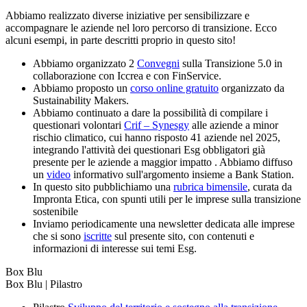
Abbiamo realizzato diverse iniziative per sensibilizzare e
accompagnare le aziende nel loro percorso di transizione. Ecco
alcuni esempi, in parte descritti proprio in questo sito!
Abbiamo organizzato 2
Convegni
sulla Transizione 5.0 in
collaborazione con Iccrea e con FinService.
Abbiamo proposto un
corso online gratuito
organizzato da
Sustainability Makers.
Abbiamo continuato a dare la possibilità di compilare i
questionari volontari
Crif – Synesgy
alle aziende a minor
rischio climatico, cui hanno risposto 41 aziende nel 2025,
integrando l'attività dei questionari Esg obbligatori già
presente per le aziende a maggior impatto . Abbiamo diffuso
un
video
informativo sull'argomento insieme a Bank Station.
In questo sito pubblichiamo una
rubrica bimensile
, curata da
Impronta Etica, con spunti utili per le imprese sulla transizione
sostenibile
Inviamo periodicamente una newsletter dedicata alle imprese
che si sono
iscritte
sul presente sito, con contenuti e
informazioni di interesse sui temi Esg.
Box Blu
Box Blu | Pilastro